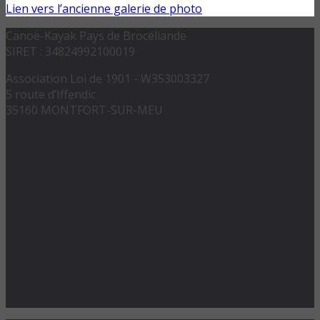
Lien vers l’ancienne galerie de photo
Canoë-Kayak Pays de Brocéliande
SIRET : 34824992100019
Association Loi de 1901 - W353003327
5 route d’Iffendic
35160 MONTFORT-SUR-MEU