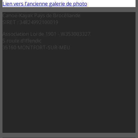
Lien vers l’ancienne galerie de photo
Canoë-Kayak Pays de Brocéliande
SIRET : 34824992100019
Association Loi de 1901 - W353003327
5 route d’Iffendic
35160 MONTFORT-SUR-MEU