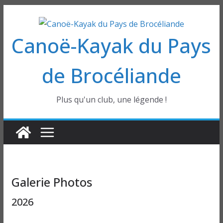
Passer
au
Canoë-Kayak du Pays
contenu
de Brocéliande
Plus qu'un club, une légende !
Galerie Photos
2026