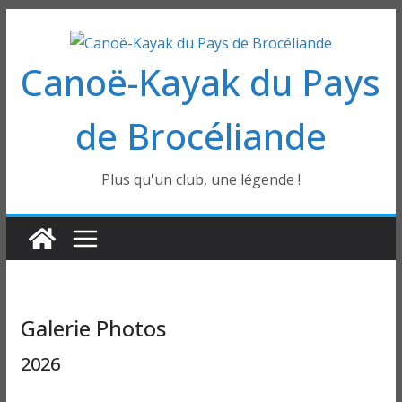
Passer
au
Canoë-Kayak du Pays
contenu
de Brocéliande
Plus qu'un club, une légende !
Galerie Photos
2026