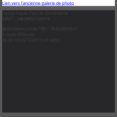
Lien vers l’ancienne galerie de photo
Canoë-Kayak Pays de Brocéliande
SIRET : 34824992100019
Association Loi de 1901 - W353003327
5 route d’Iffendic
35160 MONTFORT-SUR-MEU