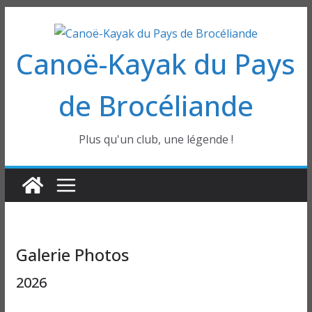
Passer
au
Canoë-Kayak du Pays
contenu
de Brocéliande
Plus qu'un club, une légende !
Galerie Photos
2026