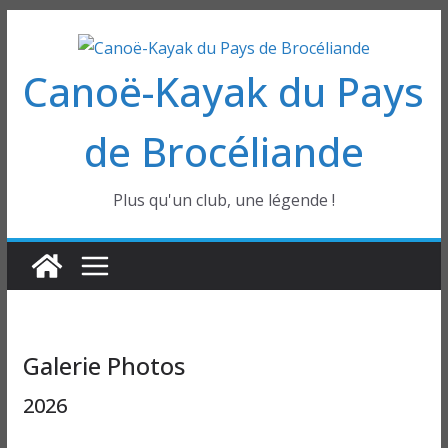
Passer
au
Canoë-Kayak du Pays
contenu
de Brocéliande
Plus qu'un club, une légende !
Galerie Photos
2026