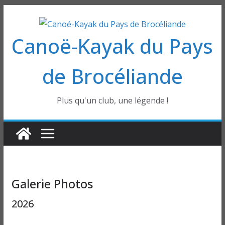
Passer
au
Canoë-Kayak du Pays
contenu
de Brocéliande
Plus qu'un club, une légende !
Galerie Photos
2026