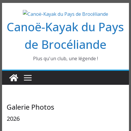
Passer
au
Canoë-Kayak du Pays
contenu
de Brocéliande
Plus qu'un club, une légende !
Galerie Photos
2026