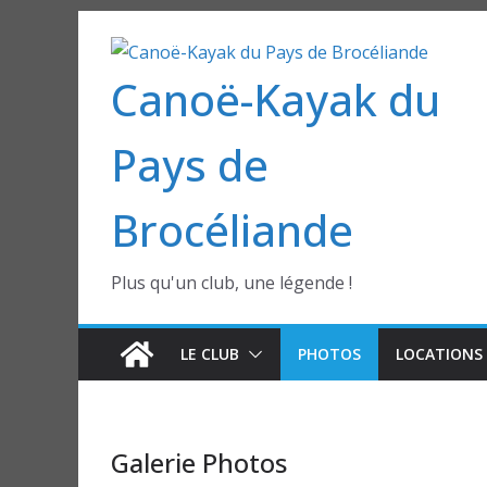
Passer
au
Canoë-Kayak du
contenu
Pays de
Brocéliande
Plus qu'un club, une légende !
LE CLUB
PHOTOS
LOCATIONS 
Galerie Photos