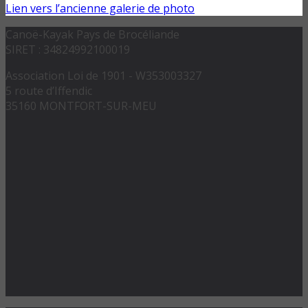
Lien vers l’ancienne galerie de photo
Canoë-Kayak Pays de Brocéliande
SIRET : 34824992100019
Association Loi de 1901 - W353003327
5 route d’Iffendic
35160 MONTFORT-SUR-MEU