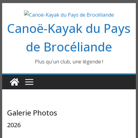
Passer
au
Canoë-Kayak du Pays
contenu
de Brocéliande
Plus qu'un club, une légende !
Galerie Photos
2026