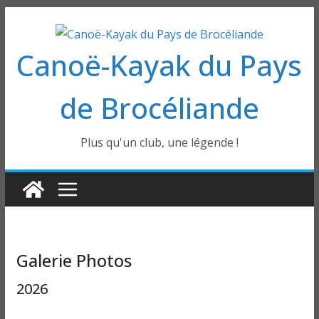
Passer
au
Canoë-Kayak du Pays
contenu
de Brocéliande
Plus qu'un club, une légende !
Galerie Photos
2026