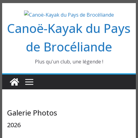
Passer
au
Canoë-Kayak du Pays
contenu
de Brocéliande
Plus qu'un club, une légende !
Galerie Photos
2026