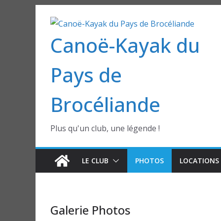
Passer
au
Canoë-Kayak du
contenu
Pays de
Brocéliande
Plus qu'un club, une légende !
LE CLUB
PHOTOS
LOCATIONS 
Galerie Photos