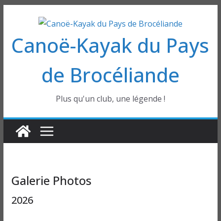
Passer
au
Canoë-Kayak du Pays
contenu
de Brocéliande
Plus qu'un club, une légende !
Galerie Photos
2026