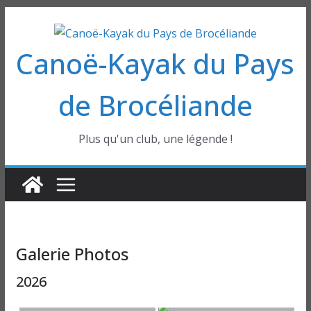
Passer
au
Canoë-Kayak du Pays
contenu
de Brocéliande
Plus qu'un club, une légende !
Galerie Photos
2026