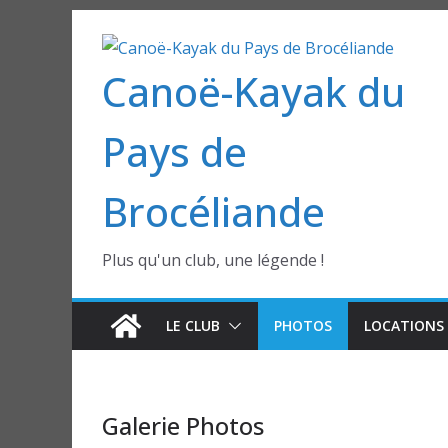
Passer
au
Canoë-Kayak du
contenu
Pays de
Brocéliande
Plus qu'un club, une légende !
LE CLUB
PHOTOS
LOCATIONS 
Galerie Photos