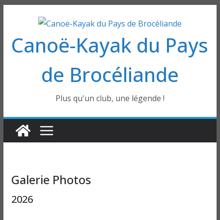
Passer
au
Canoë-Kayak du Pays
contenu
de Brocéliande
Plus qu'un club, une légende !
Galerie Photos
2026