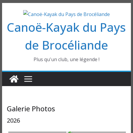
Passer
au
Canoë-Kayak du Pays
contenu
de Brocéliande
Plus qu'un club, une légende !
Galerie Photos
2026