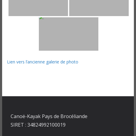
Lien vers l’ancienne galerie de photo
Canoë-Kayak Pays de Brocéliande
SIRET : 34824992100019