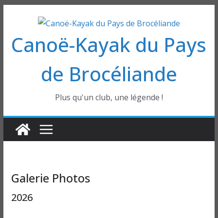
Passer
au
Canoë-Kayak du Pays
contenu
de Brocéliande
Plus qu'un club, une légende !
Galerie Photos
2026