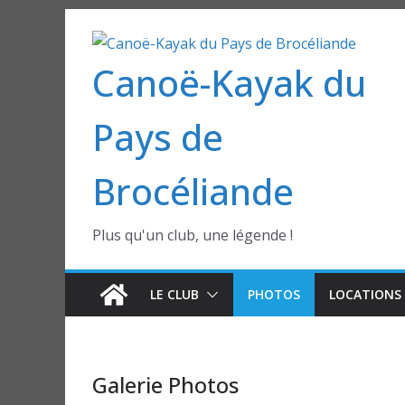
Passer
au
Canoë-Kayak du
contenu
Pays de
Brocéliande
Plus qu'un club, une légende !
LE CLUB
PHOTOS
LOCATIONS 
Galerie Photos