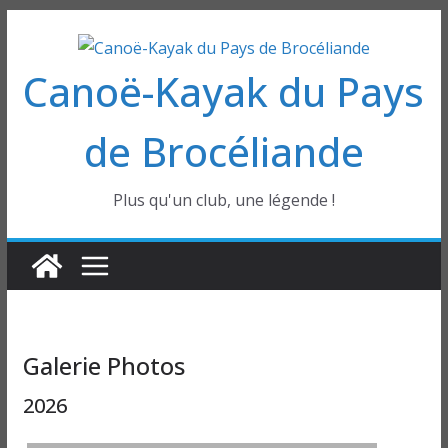
Passer
au
Canoë-Kayak du Pays
contenu
de Brocéliande
Plus qu'un club, une légende !
Galerie Photos
2026