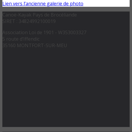
Lien vers l’ancienne galerie de photo
Canoë-Kayak Pays de Brocéliande
SIRET : 34824992100019
Association Loi de 1901 - W353003327
5 route d’Iffendic
35160 MONTFORT-SUR-MEU