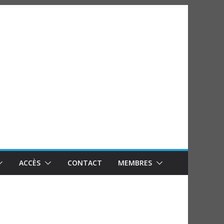
ACCÈS
CONTACT
MEMBRES