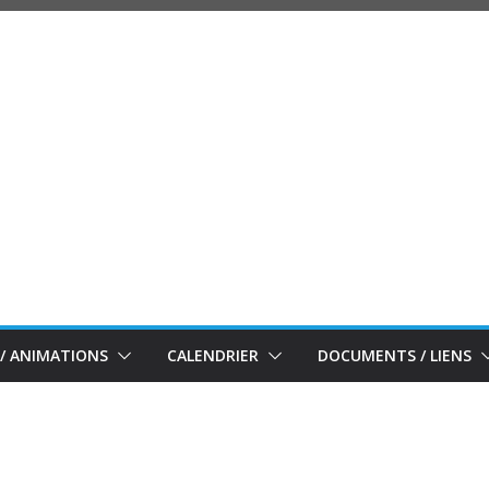
/ ANIMATIONS
CALENDRIER
DOCUMENTS / LIENS