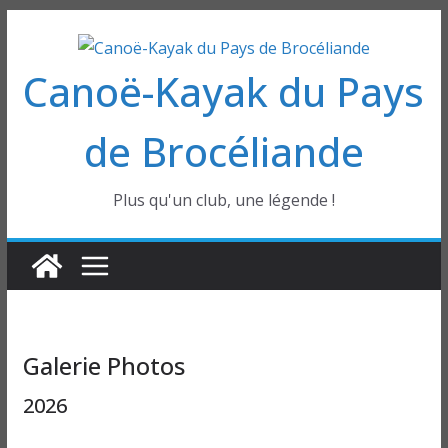
Passer
au
Canoë-Kayak du Pays
contenu
de Brocéliande
Plus qu'un club, une légende !
Galerie Photos
2026