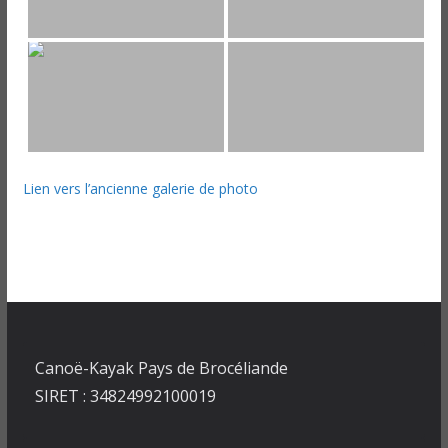
Lien vers l’ancienne galerie de photo
Canoë-Kayak Pays de Brocéliande
SIRET : 34824992100019