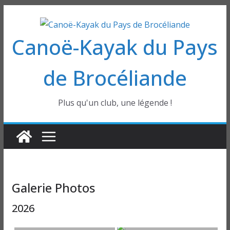
Passer
au
Canoë-Kayak du Pays
contenu
de Brocéliande
Plus qu'un club, une légende !
Galerie Photos
2026