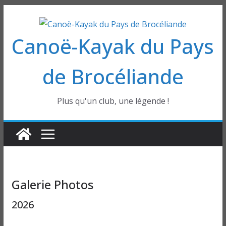
Passer
au
Canoë-Kayak du Pays
contenu
de Brocéliande
Plus qu'un club, une légende !
Galerie Photos
2026