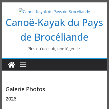
Passer
au
Canoë-Kayak du Pays
contenu
de Brocéliande
Plus qu'un club, une légende !
Galerie Photos
2026