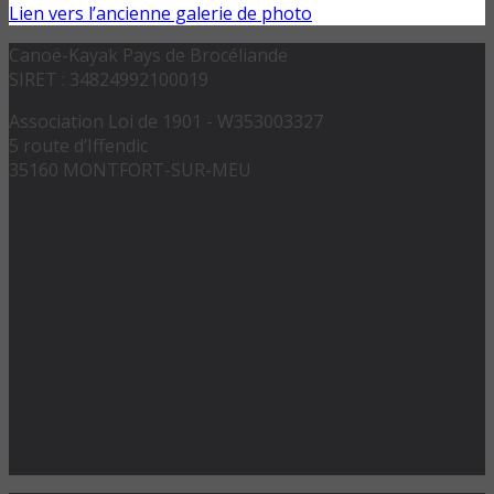
Lien vers l’ancienne galerie de photo
Canoë-Kayak Pays de Brocéliande
SIRET : 34824992100019
Association Loi de 1901 - W353003327
5 route d’Iffendic
35160 MONTFORT-SUR-MEU