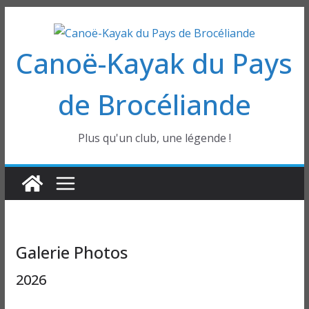
Passer
au
Canoë-Kayak du Pays
contenu
de Brocéliande
Plus qu'un club, une légende !
Galerie Photos
2026