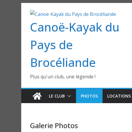
Passer
au
Canoë-Kayak du
contenu
Pays de
Brocéliande
Plus qu'un club, une légende !
LE CLUB
PHOTOS
LOCATIONS 
Galerie Photos