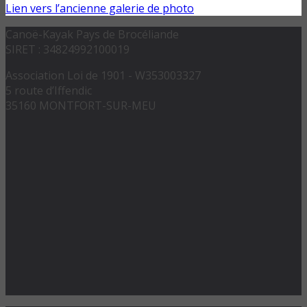
Lien vers l’ancienne galerie de photo
Canoë-Kayak Pays de Brocéliande
SIRET : 34824992100019
Association Loi de 1901 - W353003327
5 route d’Iffendic
35160 MONTFORT-SUR-MEU