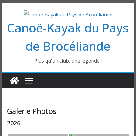
Passer
au
Canoë-Kayak du Pays
contenu
de Brocéliande
Plus qu'un club, une légende !
Galerie Photos
2026