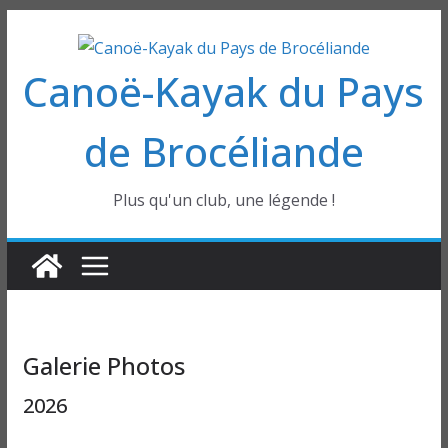
Passer
au
Canoë-Kayak du Pays
contenu
de Brocéliande
Plus qu'un club, une légende !
Galerie Photos
2026