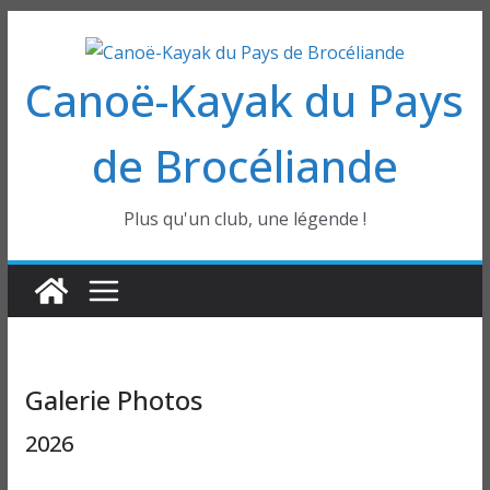
Passer
au
Canoë-Kayak du Pays
contenu
de Brocéliande
Plus qu'un club, une légende !
Galerie Photos
2026