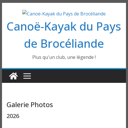
Passer
au
Canoë-Kayak du Pays
contenu
de Brocéliande
Plus qu'un club, une légende !
Galerie Photos
2026