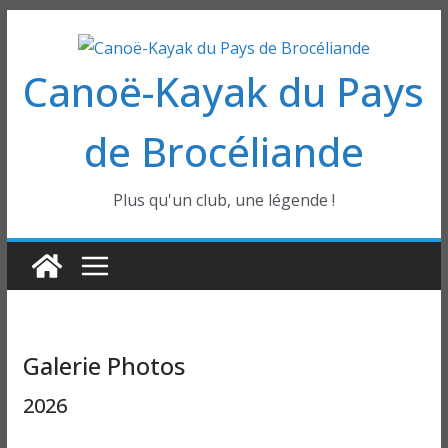
Passer
au
Canoë-Kayak du Pays
contenu
de Brocéliande
Plus qu'un club, une légende !
Galerie Photos
2026