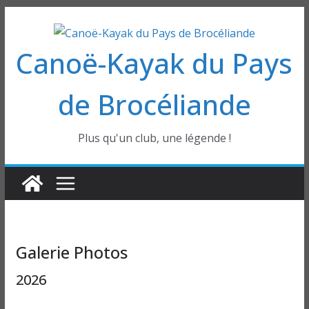
Passer
au
Canoë-Kayak du Pays
contenu
de Brocéliande
Plus qu'un club, une légende !
Galerie Photos
2026