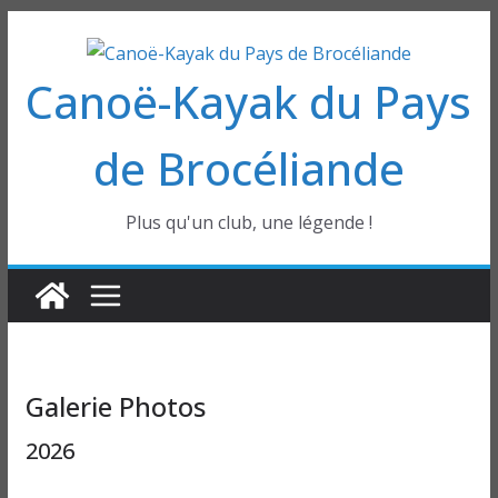
Passer
au
Canoë-Kayak du Pays
contenu
de Brocéliande
Plus qu'un club, une légende !
Galerie Photos
2026