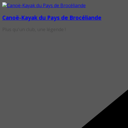
Passer
au
Canoë-Kayak du Pays de Brocéliande
contenu
Plus qu'un club, une légende !