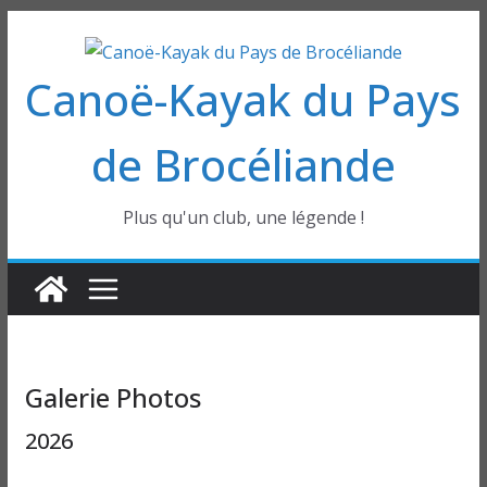
Passer
au
Canoë-Kayak du Pays
contenu
de Brocéliande
Plus qu'un club, une légende !
Galerie Photos
2026