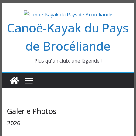
Passer
au
Canoë-Kayak du Pays
contenu
de Brocéliande
Plus qu'un club, une légende !
Galerie Photos
2026