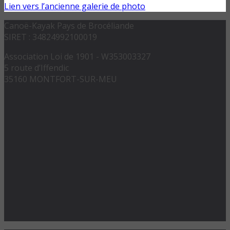
Lien vers l’ancienne galerie de photo
Canoë-Kayak Pays de Brocéliande
SIRET : 34824992100019
Association Loi de 1901 - W353003327
5 route d’Iffendic
35160 MONTFORT-SUR-MEU