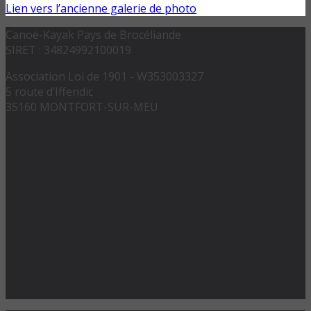
Lien vers l’ancienne galerie de photo
Canoë-Kayak Pays de Brocéliande
SIRET : 34824992100019
Association Loi de 1901 - W353003327
5 route d’Iffendic
35160 MONTFORT-SUR-MEU