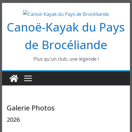
Passer
au
Canoë-Kayak du Pays
contenu
de Brocéliande
Plus qu'un club, une légende !
Galerie Photos
2026