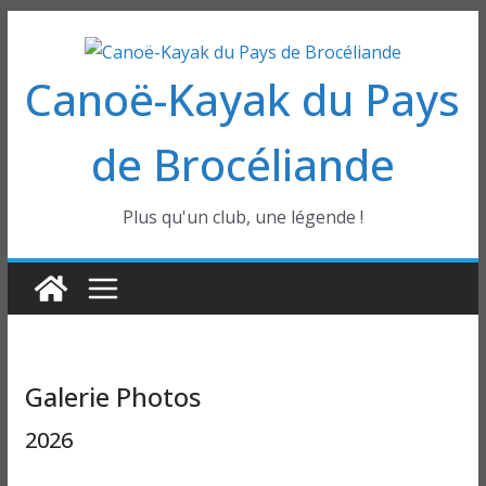
Passer
au
Canoë-Kayak du Pays
contenu
de Brocéliande
Plus qu'un club, une légende !
Galerie Photos
2026