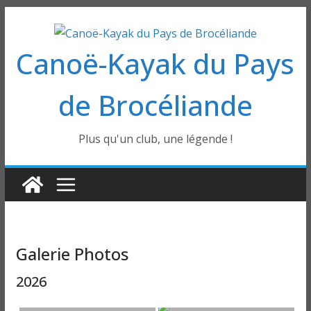
Passer
au
Canoë-Kayak du Pays
contenu
de Brocéliande
Plus qu'un club, une légende !
Galerie Photos
2026