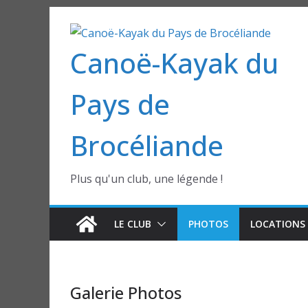
Passer
au
Canoë-Kayak du
contenu
Pays de
Brocéliande
Plus qu'un club, une légende !
LE CLUB
PHOTOS
LOCATIONS 
Galerie Photos