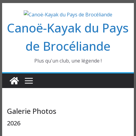
Passer
au
Canoë-Kayak du Pays
contenu
de Brocéliande
Plus qu'un club, une légende !
Galerie Photos
2026